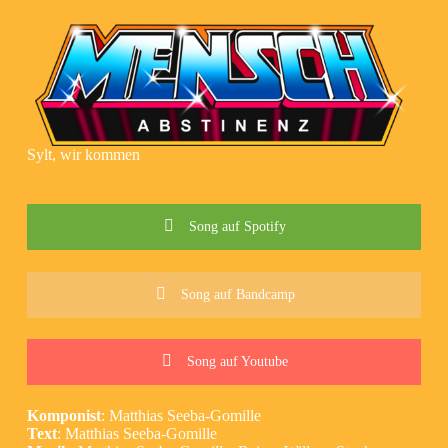
Z
u
m
I
n
h
a
l
Sylt, wir kommen
t
s
p
r
Song auf Spotify
i
n
g
e
Song auf Bandcamp
n
Song auf Youtube
Komponist
: Matthias Seeba-Gomille
Text
: Matthias Seeba-Gomille